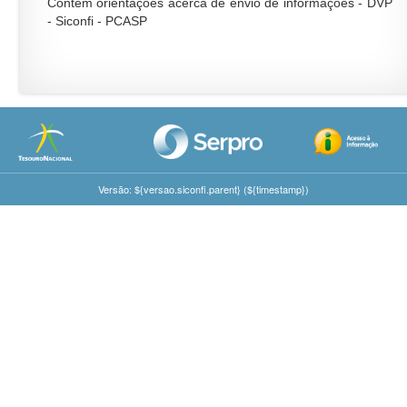
Contém orientações acerca de envio de informações - DVP
- Siconfi - PCASP
Versão: ${versao.siconfi.parent} (${timestamp})