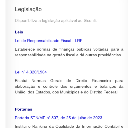
Legislação
R
Disponibiliza a legislação aplicável ao Siconfi.
e
s
N
Leis
u
o
Lei de Responsabilidade Fiscal - LRF
m
t
o
í
Estabelece normas de finanças públicas voltadas para a
d
c
responsabilidade na gestão fiscal e dá outras providências.
a
i
n
a
o
c
Lei nº 4.320/1964
t
o
Estatui Normas Gerais de Direito Financeiro para
í
m
elaboração e controle dos orçamentos e balanços da
c
p
União, dos Estados, dos Municípios e do Distrito Federal.
i
l
a
e
:
t
Portarias
a
:
Portaria STN/MF nº 807, de 25 de julho de 2023
Institui o Ranking da Qualidade da Informação Contábil e