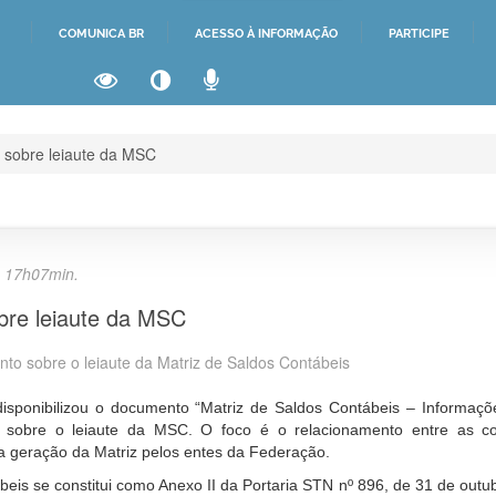
COMUNICA BR
ACESSO À INFORMAÇÃO
PARTICIPE
IR
PARA
O
CONTEÚDO
s sobre leiaute da MSC
, 17h07min.
obre leiaute da MSC
ento sobre o leiaute da Matriz de Saldos Contábeis
isponibilizou o documento “Matriz de Saldos Contábeis – Informações
nto sobre o leiaute da MSC. O foco é o relacionamento entre as c
a geração da Matriz pelos entes da Federação.
beis se constitui como Anexo II da Portaria STN nº 896, de 31 de out