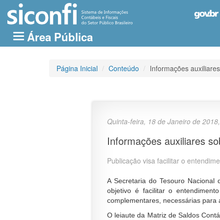
Área Pública
Página Inicial
/
Conteúdo
/
Informações auxiliare
Quinta-feira, 18 de Janeiro de 2018
Informações auxiliares s
R
Publicação visa facilitar o entendim
e
s
N
A Secretaria do Tesouro Nacional d
u
o
objetivo é facilitar o entendime
m
t
complementares, necessárias para 
o
í
O leiaute da Matriz de Saldos Contá
d
c