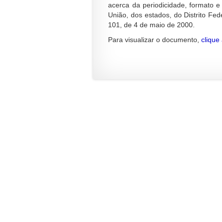
acerca da periodicidade, formato e
a
i
União, dos estados, do Distrito Fe
n
a
101, de 4 de maio de 2000.
o
c
t
o
Para visualizar o documento,
clique
í
m
c
p
i
l
a
e
:
t
a
: