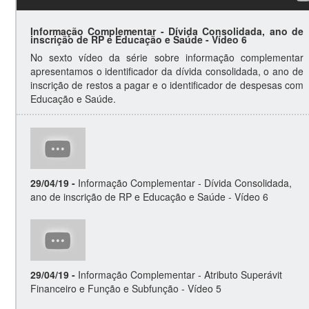
t
o
Informação Complementar - Dívida Consolidada, ano de
s
inscrição de RP e Educação e Saúde - Vídeo 6
No sexto vídeo da série sobre informação complementar
apresentamos o identificador da dívida consolidada, o ano de
inscrição de restos a pagar e o identificador de despesas com
Educação e Saúde.
29/04/19 -
Informação Complementar - Dívida Consolidada,
ano de inscrição de RP e Educação e Saúde - Vídeo 6
N
o
s
e
x
29/04/19 -
Informação Complementar - Atributo Superávit
t
Financeiro e Função e Subfunção - Vídeo 5
o
O