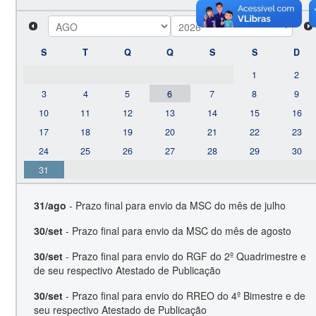
S
T
Q
Q
S
S
D
1
2
3
4
5
6
7
8
9
10
11
12
13
14
15
16
17
18
19
20
21
22
23
24
25
26
27
28
29
30
31
31/ago
- Prazo final para envio da MSC do mês de julho
30/set
- Prazo final para envio da MSC do mês de agosto
30/set
- Prazo final para envio do RGF do 2º Quadrimestre e
de seu respectivo Atestado de Publicação
30/set
- Prazo final para envio do RREO do 4º Bimestre e de
seu respectivo Atestado de Publicação