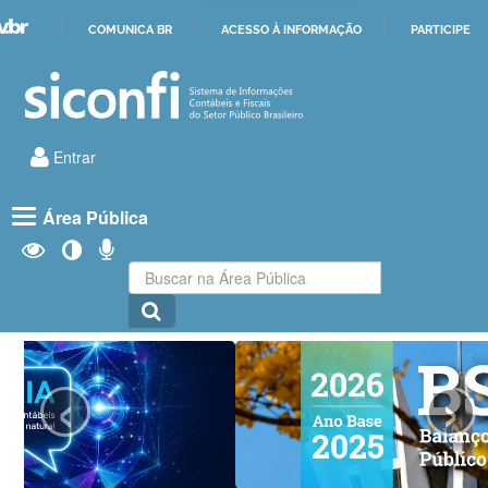
COMUNICA BR
ACESSO À INFORMAÇÃO
PARTICIPE
IR
PARA
O
CONTEÚDO
Entrar
Área Pública
Buscar
na
Área
Pública
‹
›